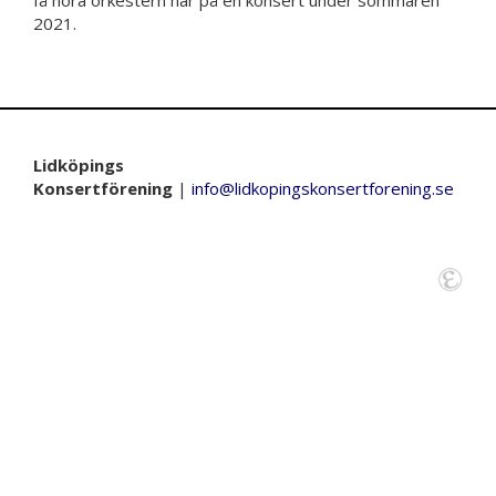
få höra orkestern här på en konsert under sommaren
2021.
Lidköpings
Konsertförening
|
info@lidkopingskonsertforening.se