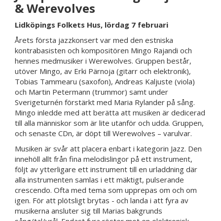
& Werevolves
Lidköpings Folkets Hus, lördag 7 februari
Årets första jazzkonsert var med den estniska
kontrabasisten och kompositören Mingo Rajandi och
hennes medmusiker i Werewolves. Gruppen består,
utöver Mingo, av Erki Pärnoja (gitarr och elektronik),
Tobias Tammearu (saxofon), Andreas Kaljuste (viola)
och Martin Petermann (trummor) samt under
Sverigeturnén förstärkt med Maria Rylander på sång.
Mingo inledde med att berätta att musiken är dedicerad
till alla människor som är lite utanför och udda. Gruppen,
och senaste CDn, är döpt till Werewolves – varulvar.
Musiken är svår att placera enbart i kategorin Jazz. Den
innehöll allt från fina melodislingor på ett instrument,
följt av ytterligare ett instrument till en urladdning där
alla instrumenten samlas i ett mäktigt, pulserande
crescendo. Ofta med tema som upprepas om och om
igen. För att plötsligt brytas - och landa i att fyra av
musikerna ansluter sig till Marias bakgrunds