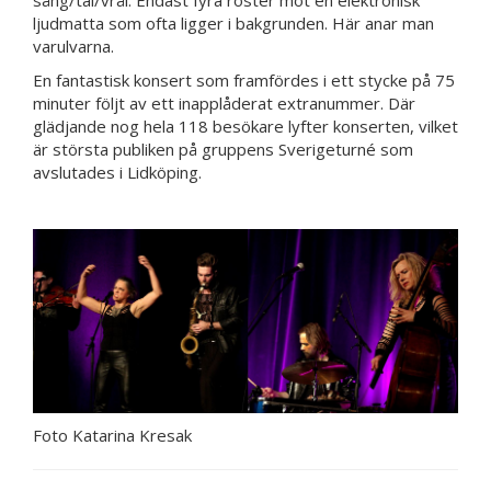
sång/tal/vrål. Endast fyra röster mot en elektronisk
ljudmatta som ofta ligger i bakgrunden. Här anar man
varulvarna.
En fantastisk konsert som framfördes i ett stycke på 75
minuter följt av ett inapplåderat extranummer. Där
glädjande nog hela 118 besökare lyfter konserten, vilket
är största publiken på gruppens Sverigeturné som
avslutades i Lidköping.
Foto Katarina Kresak