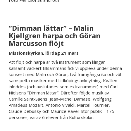
Foto Per Olof Strandroth
”Dimman lättar” – Malin
Kjellgren harpa och Göran
Marcusson flöjt
Missionskyrkan, lördag 21 mars
Att flöjt och harpa är två instrument som klingar
sällsamt vackert tillsammans fick vi uppleva under denna
konsert med Malin och Göran, två framgångsrika och väl
samspelta musiker med Lidköpingsanknytning. Kvällen
inleddes (och avslutades som extranummer) med Carl
Nielsens ”Dimman lättar”. Därefter följde musik av
Camille Saint-Saëns, Jean-Michel Damase, Wolfgang
Amadeus Mozart, Antonio Vivaldi, Marcel Tournier,
Claude Debussy och Maurice Ravel. Stor publik – 175
personer, varav 6 elever från Kulturskolan.