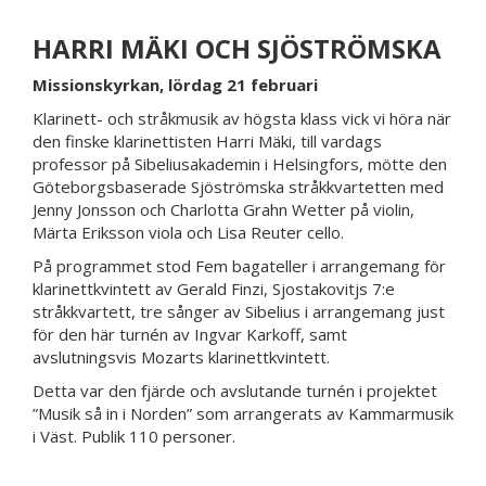
HARRI MÄKI OCH SJÖSTRÖMSKA
Missionskyrkan, lördag 21 februari
Klarinett- och stråkmusik av högsta klass vick vi höra när
den finske klarinettisten Harri Mäki, till vardags
professor på Sibeliusakademin i Helsingfors, mötte den
Göteborgsbaserade Sjöströmska stråkkvartetten med
Jenny Jonsson och Charlotta Grahn Wetter på violin,
Märta Eriksson viola och Lisa Reuter cello.
På programmet stod Fem bagateller i arrangemang för
klarinettkvintett av Gerald Finzi, Sjostakovitjs 7:e
stråkkvartett, tre sånger av Sibelius i arrangemang just
för den här turnén av Ingvar Karkoff, samt
avslutningsvis Mozarts klarinettkvintett.
Detta var den fjärde och avslutande turnén i projektet
”Musik så in i Norden” som arrangerats av Kammarmusik
i Väst. Publik 110 personer.