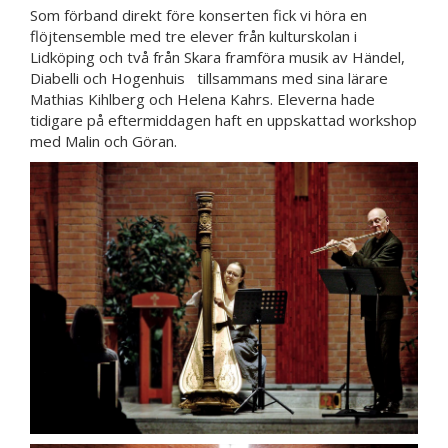
Som förband direkt före konserten fick vi höra en
flöjtensemble med tre elever från kulturskolan i
Lidköping och två från Skara framföra musik av Händel,
Diabelli och Hogenhuis tillsammans med sina lärare
Mathias Kihlberg och Helena Kahrs. Eleverna hade
tidigare på eftermiddagen haft en uppskattad workshop
med Malin och Göran.