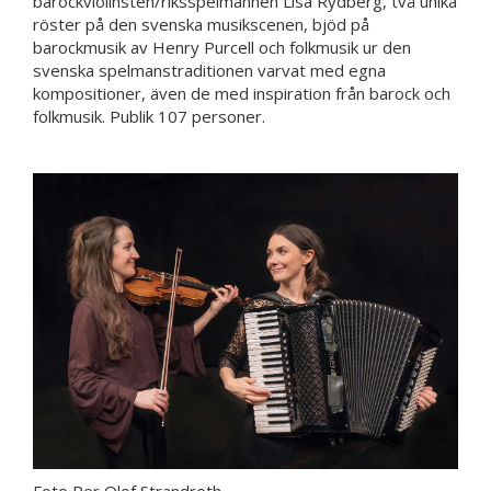
barockviolinsten/riksspelmannen Lisa Rydberg, två unika
röster på den svenska musikscenen, bjöd på
barockmusik av Henry Purcell och folkmusik ur den
svenska spelmanstraditionen varvat med egna
kompositioner, även de med inspiration från barock och
folkmusik. Publik 107 personer.