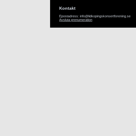
Kontakt
Epostadress: info@lidkopingskonsertforening.se
Avsluta prenumeration