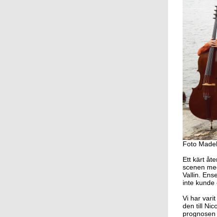
Foto Made
Ett kärt å
scenen med 
Vallin. Ens
inte kunde 
Vi har vari
den till Ni
prognosen 