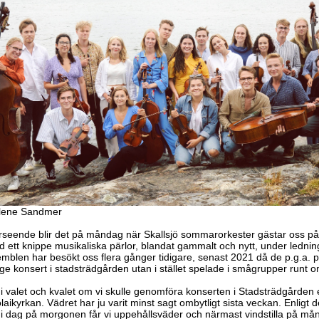
lene Sandmer
terseende blir det på måndag när Skallsjö sommarorkester gästar oss på
ett knippe musikaliska pärlor, blandat gammalt och nytt, under lednin
emblen har besökt oss flera gånger tidigare, senast 2021 då de p.g.a.
ge konsert i stadsträdgården utan i stället spelade i smågrupper runt om
t i valet och kvalet om vi skulle genomföra konserten i Stadsträdgården el
colaikyrkan. Vädret har ju varit minst sagt ombytligt sista veckan. Enligt
i dag på morgonen får vi uppehållsväder och närmast vindstilla på mån