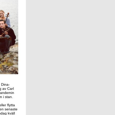
 Dina-
g av Carl
 pandemin
 i stan.
ler flytta
 den senaste
dag kväll